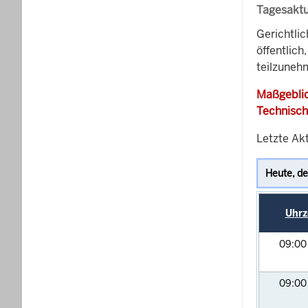
Tagesaktu
Gerichtli
öffentlich
teilzunehm
Maßgeblic
Technisch
Letzte Akt
Uhrz
09:0
09:0