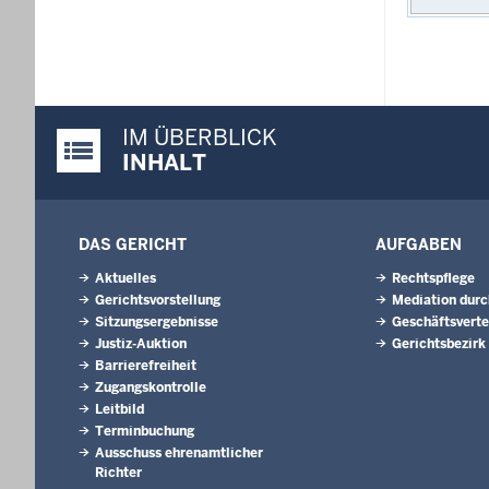
IM ÜBERBLICK
Justiz-Portal im Überblick:
INHALT
DAS GERICHT
AUFGABEN
Aktuelles
Rechtspflege
Gerichtsvorstellung
Mediation durc
Sitzungsergebnisse
Geschäftsverte
Justiz-Auktion
Gerichtsbezirk
Barrierefreiheit
Zugangskontrolle
Leitbild
Terminbuchung
Ausschuss ehrenamtlicher
Richter