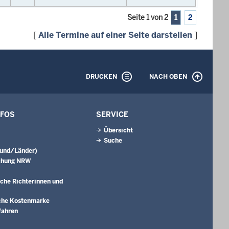
Seite 1 von 2
1
2
[
Alle Termine auf einer Seite darstellen
]
DRUCKEN
NACH OBEN
NFOS
SERVICE
Übersicht
Suche
Bund/Länder)
chung NRW
che Richterinnen und
che Kostenmarke
fahren