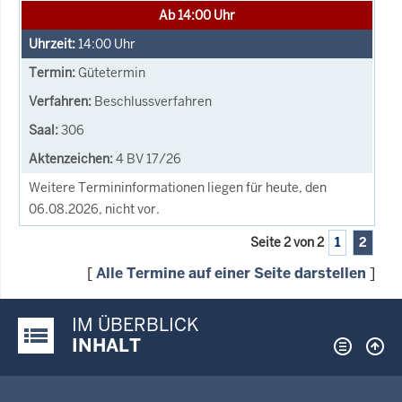
Ab 14:00 Uhr
14:00
Uhr
Gütetermin
Beschlussverfahren
306
4 BV 17/26
Weitere Termininformationen liegen für heute, den
06.08.2026, nicht vor.
Seite 2 von 2
1
2
[
Alle Termine auf einer Seite darstellen
]
IM ÜBERBLICK
Justiz-Portal im Überblick:
INHALT